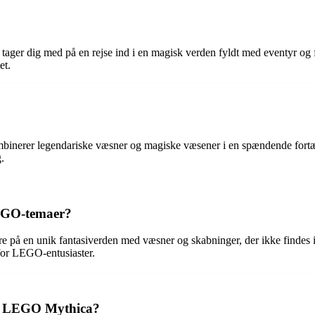
tager dig med på en rejse ind i en magisk verden fyldt med eventyr og
et.
nerer legendariske væsner og magiske væsener i en spændende fortæll
.
LEGO-temaer?
 på en unik fantasiverden med væsner og skabninger, der ikke findes i
for LEGO-entusiaster.
 i LEGO Mythica?