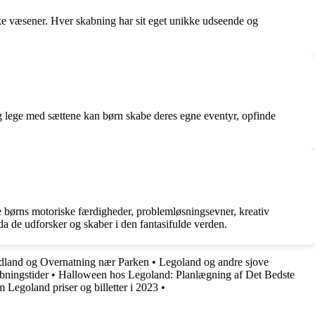
ke væsener. Hver skabning har sit eget unikke udseende og
og lege med sættene kan børn skabe deres egne eventyr, opfinde
børns motoriske færdigheder, problemløsningsevner, kreativ
 de udforsker og skaber i den fantasifulde verden.
dland og Overnatning nær Parken
•
Legoland og andre sjove
bningstider
•
Halloween hos Legoland: Planlægning af Det Bedste
m Legoland priser og billetter i 2023
•