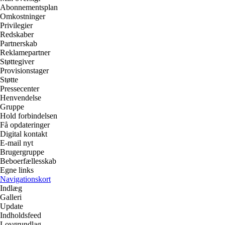
Abonnementsplan
Omkostninger
Privilegier
Redskaber
Partnerskab
Reklamepartner
Støttegiver
Provisionstager
Støtte
Pressecenter
Henvendelse
Gruppe
Hold forbindelsen
Få opdateringer
Digital kontakt
E-mail nyt
Brugergruppe
Beboerfællesskab
Egne links
Navigationskort
Indlæg
Galleri
Update
Indholdsfeed
Lovgrundlag