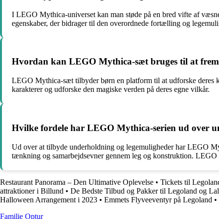
I LEGO Mythica-universet kan man støde på en bred vifte af væsner
egenskaber, der bidrager til den overordnede fortælling og legemul
Hvordan kan LEGO Mythica-sæt bruges til at fremme
LEGO Mythica-sæt tilbyder børn en platform til at udforske deres k
karakterer og udforske den magiske verden på deres egne vilkår.
Hvilke fordele har LEGO Mythica-serien ud over 
Ud over at tilbyde underholdning og legemuligheder har LEGO Myt
tænkning og samarbejdsevner gennem leg og konstruktion. LEGO Myth
Restaurant Panorama – Den Ultimative Oplevelse
•
Tickets til Legola
attraktioner i Billund
•
De Bedste Tilbud og Pakker til Legoland og Lal
Halloween Arrangement i 2023
•
Emmets Flyveeventyr på Legoland
•
Familie Optur