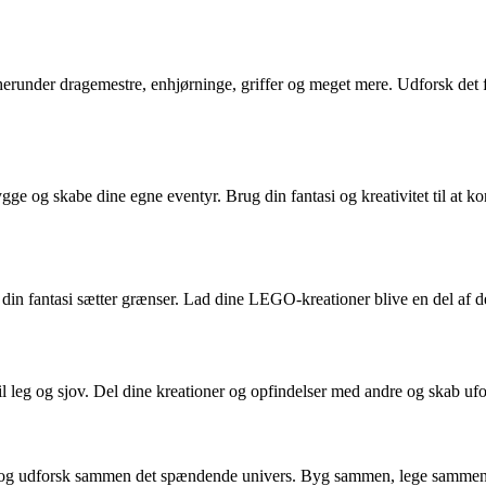
runder dragemestre, enhjørninge, griffer og meget mere. Udforsk det f
gge og skabe dine egne eventyr. Brug din fantasi og kreativitet til at
antasi sætter grænser. Lad dine LEGO-kreationer blive en del af dette
il leg og sjov. Del dine kreationer og opfindelser med andre og skab 
et og udforsk sammen det spændende univers. Byg sammen, lege sammen o