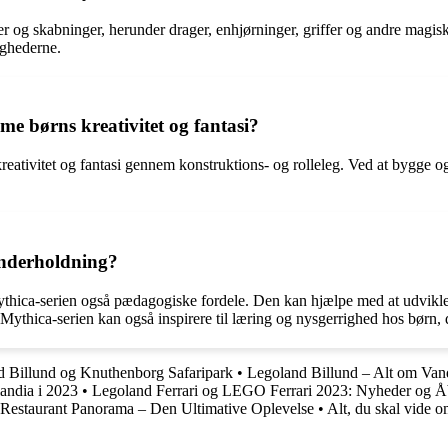
 og skabninger, herunder drager, enhjørninger, griffer og andre magis
ighederne.
 børns kreativitet og fantasi?
reativitet og fantasi gennem konstruktions- og rolleleg. Ved at bygge 
underholdning?
hica-serien også pædagogiske fordele. Den kan hjælpe med at udvikle 
ica-serien kan også inspirere til læring og nysgerrighed hos børn, da
nd Billund og Knuthenborg Safaripark
•
Legoland Billund – Alt om Van
andia i 2023
•
Legoland Ferrari og LEGO Ferrari 2023: Nyheder og Å
Restaurant Panorama – Den Ultimative Oplevelse
•
Alt, du skal vide o