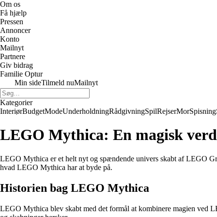
Om os
Få hjælp
Pressen
Annoncer
Konto
Mailnyt
Partnere
Giv bidrag
Familie Optur
Min side
Tilmeld nu
Mailnyt
Kategorier
Interiør
Budget
Mode
Underholdning
Rådgivning
Spil
Rejser
Mor
Spisning
LEGO Mythica: En magisk verde
LEGO Mythica er et helt nyt og spændende univers skabt af LEGO Grou
hvad LEGO Mythica har at byde på.
Historien bag LEGO Mythica
LEGO Mythica blev skabt med det formål at kombinere magien ved LEGO-