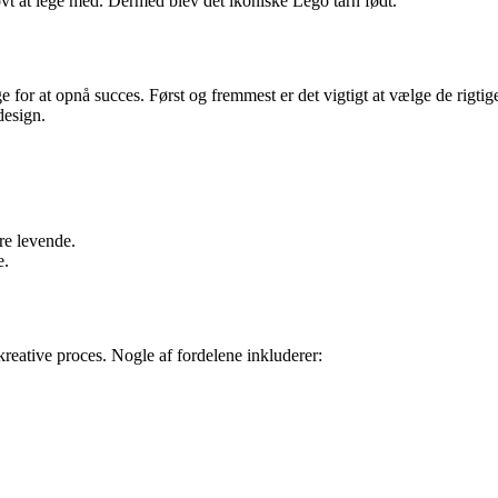
jovt at lege med. Dermed blev det ikoniske Lego tårn født.
lge for at opnå succes. Først og fremmest er det vigtigt at vælge de rigt
design.
re levende.
e.
reative proces. Nogle af fordelene inkluderer: