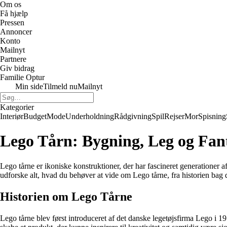
Om os
Få hjælp
Pressen
Annoncer
Konto
Mailnyt
Partnere
Giv bidrag
Familie Optur
Min side
Tilmeld nu
Mailnyt
Kategorier
Interiør
Budget
Mode
Underholdning
Rådgivning
Spil
Rejser
Mor
Spisning
Lego Tårn: Bygning, Leg og Fan
Lego tårne er ikoniske konstruktioner, der har fascineret generationer a
udforske alt, hvad du behøver at vide om Lego tårne, fra historien bag d
Historien om Lego Tårne
Lego tårne blev først introduceret af det danske legetøjsfirma Lego i 