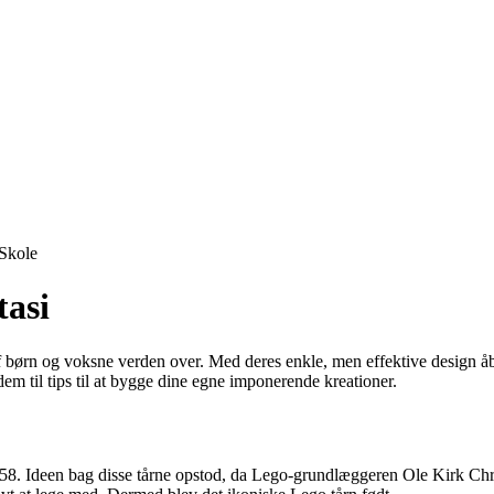
Skole
tasi
f børn og voksne verden over. Med deres enkle, men effektive design åbne
em til tips til at bygge dine egne imponerende kreationer.
1958. Ideen bag disse tårne opstod, da Lego-grundlæggeren Ole Kirk Chri