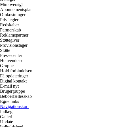
Min oversigt
Abonnementsplan
Omkostninger
Privilegier
Redskaber
Partnerskab
Reklamepartner
Støttegiver
Provisionstager
Støtte
Pressecenter
Henvendelse
Gruppe
Hold forbindelsen
Få opdateringer
Digital kontakt
E-mail nyt
Brugergruppe
Beboerfællesskab
Egne links
Navigationskort
Indlæg
Galleri
Update
Indholdsfeed