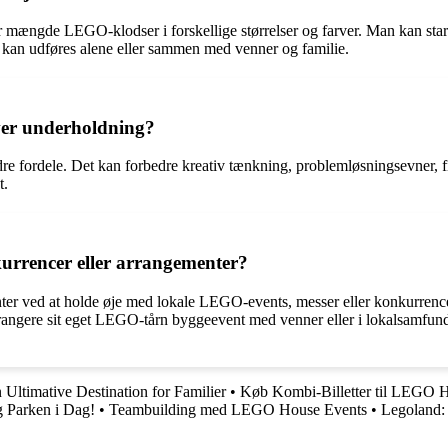
ængde LEGO-klodser i forskellige størrelser og farver. Man kan start
er kan udføres alene eller sammen med venner og familie.
ver underholdning?
ordele. Det kan forbedre kreativ tænkning, problemløsningsevner, fi
t.
rrencer eller arrangementer?
ter ved at holde øje med lokale LEGO-events, messer eller konkurre
arrangere sit eget LEGO-tårn byggeevent med venner eller i lokalsamfu
Ultimative Destination for Familier
•
Køb Kombi-Billetter til LEGO Ho
 Parken i Dag!
•
Teambuilding med LEGO House Events
•
Legoland: 