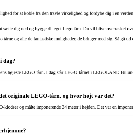
lighed for at koble fra den travle virkelighed og fordybe dig i en verden 
at sætte dig ned og bygge dit eget Lego tårn. Du vil blive overrasket o
Lego tårne og alle de fantastiske muligheder, de bringer med sig. Så gå 
 i dag?
dens højeste LEGO-tårn. I dag står LEGO-tårnet i LEGOLAND Billund i 
et originale LEGO-tårn, og hvor højt var det?
lodser og målte imponerende 34 meter i højden. Det var en imponere
derhjemme?