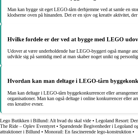
Man kan bygge sit eget LEGO-tårn derhjemme ved at samle en stor m
klodserne oven på hinanden. Det er en sjov og kreativ aktivitet, d
Hvilke fordele er der ved at bygge med LEGO udo
Udover at være underholdende har LEGO-byggeri også mange andre f
udvikle sig på samtidig med at man skaber noget unikt og personlig
Hvordan kan man deltage i LEGO-tårn byggekonku
Man kan deltage i LEGO-tårn byggekonkurrencer eller arrangemen
organisationer. Man kan også deltage i online konkurrencer eller 
ens kreative evner.
Lego Butikken i Billund: Alt hvad du skal vide
•
Legoland Resort: Den 
The Ride – Oplev Eventyret
•
Spændende Begivenheder i Legoland og
attraktioner i Billund
•
Monorail: En fascinerende lego-konstruktion
•