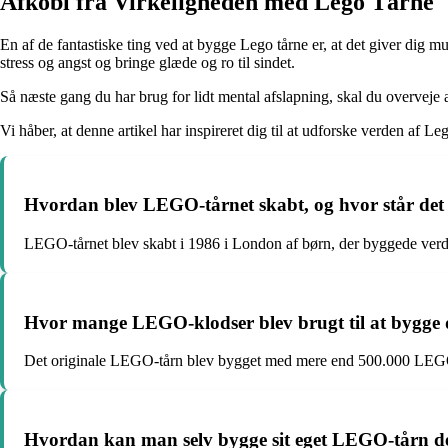
Afkobl fra Virkeligheden med Lego Tårne
En af de fantastiske ting ved at bygge Lego tårne er, at det giver dig mu
stress og angst og bringe glæde og ro til sindet.
Så næste gang du har brug for lidt mental afslapning, skal du overveje 
Vi håber, at denne artikel har inspireret dig til at udforske verden af 
Hvordan blev LEGO-tårnet skabt, og hvor står det
LEGO-tårnet blev skabt i 1986 i London af børn, der byggede ver
Hvor mange LEGO-klodser blev brugt til at bygge d
Det originale LEGO-tårn blev bygget med mere end 500.000 LEGO-k
Hvordan kan man selv bygge sit eget LEGO-tårn 