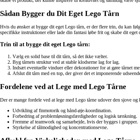
skabe et produkt, der kunne inspirere til kreativitet og samtidig være s
Sådan Bygger du Dit Eget Lego Tårn
Hvis du ønsker at bygge dit eget Lego tårn, er der flere trin, du kan fø
specifikke instruktioner eller lade din fantasi løbe frit og skabe dit eget 
Trin til at bygge dit eget Lego tårn:
Vælg en solid base til dit tårn, så det ikke vælter.
Byg tårnets struktur ved at stable klodserne lag for lag.
Indsæt eventuelle vinduer eller dekorationer for at gøre tårnet me
Afslut dit tårn med en top, der giver det et imponerende udseend
Fordelene ved at Lege med Lego Tårne
Der er mange fordele ved at lege med Lego tårne udover den sjove og k
Udvikling af finmotorik og hånd-øje-koordination.
Forbedring af problemløsningsfærdigheder og logisk tænkning.
Fremme af teamwork og samarbejde, hvis der bygges i grupper.
Styrkelse af tålmodighed og koncentrationsevne.