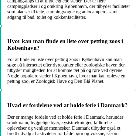
camping-apps til at finde egnede steder. Der er flere
campingpladser i og omkring København, der tilbyder faciliteter
som pladser til telte, campingvogne og autocampere, samt
adgang til bad, toilet og køkkenfaciliteter.
Hvor kan man finde en liste over petting zoos i
København?
For at finde en liste over petting zoos i København kan man
søge på internettet efter dyreparker eller zoologiske haver, der
tilbyder muligheden for at komme tæt på og røre ved dyrene.
Nogle populære steder i København, hvor man kan opleve en
petting zoo, er Zoologisk Have og Den Blå Planet.
Hvad er fordelene ved at holde ferie i Danmark?
Der er mange fordele ved at holde ferie i Danmark, herunder
smuk natur, hyggelige byer, kyststrækninger, kulturelle
oplevelser og venlige mennesker. Danmark tilbyder også et
bredt udvalg af aktiviteter for både børn og voksne, såsom