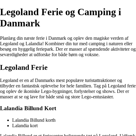
Legoland Ferie og Camping i
Danmark
Planlæg din næste ferie i Danmark og oplev den magiske verden af
Legoland og Lalandia! Kombiner din tur med camping i naturen eller
besøg en hyggelig feriepark. Der er masser af spændende aktiviteter og
seværdigheder at udforske for både børn og voksne.
Legoland Ferie
Legoland er en af Danmarks mest populære turistattraktioner og
tilbyder en fantastisk oplevelse for hele familien. Tag på Legoland ferie
og oplev de ikoniske Lego-bygninger, forlystelser og shows. Der er
masser at se og lave for både små og store Lego-entusiaster.
Lalandia Billund Kort
Lalandia Billund korth
Lalandia kort
Lalandia Billund er et feriecenter beliggende tæt på Legoland. Udforsk