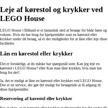
Leje af kørestol og krykker ved
LEGO House
LEGO House i Billund er et fantastisk sted at besøge for både børn og
voksne. Hvis du har brug for hjælpemidler som en kørestol eller
krykker under dit besøg, så er der muligheder for at låne eller leje disse
faciliteter.
Lån en kørestol eller krykker
Det er forståeligt, at du måske har spørgsmål som: Kan jeg leje en
kørestol i LEGO House? eller Kan man låne krykker, hvis man har
brug for det?.
Ja, det er muligt at låne en kørestol eller krykker ved LEGO House.
Der er en service, der gør det muligt for besøgende at få adgang til
disse hjælpemidler.
Reservering af kørestol eller krykker
For at sikre, at en kørestol eller krykker er tilgængelig for dig under dit