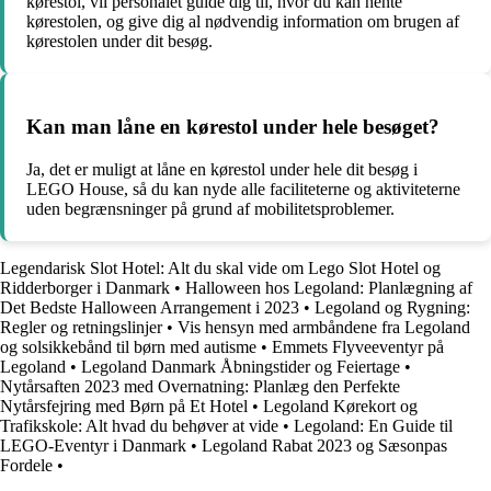
kørestol, vil personalet guide dig til, hvor du kan hente
kørestolen, og give dig al nødvendig information om brugen af
kørestolen under dit besøg.
Kan man låne en kørestol under hele besøget?
Ja, det er muligt at låne en kørestol under hele dit besøg i
LEGO House, så du kan nyde alle faciliteterne og aktiviteterne
uden begrænsninger på grund af mobilitetsproblemer.
Legendarisk Slot Hotel: Alt du skal vide om Lego Slot Hotel og
Ridderborger i Danmark
•
Halloween hos Legoland: Planlægning af
Det Bedste Halloween Arrangement i 2023
•
Legoland og Rygning:
Regler og retningslinjer
•
Vis hensyn med armbåndene fra Legoland
og solsikkebånd til børn med autisme
•
Emmets Flyveeventyr på
Legoland
•
Legoland Danmark Åbningstider og Feiertage
•
Nytårsaften 2023 med Overnatning: Planlæg den Perfekte
Nytårsfejring med Børn på Et Hotel
•
Legoland Kørekort og
Trafikskole: Alt hvad du behøver at vide
•
Legoland: En Guide til
LEGO-Eventyr i Danmark
•
Legoland Rabat 2023 og Sæsonpas
Fordele
•