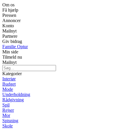
Om os
Få hjælp
Pressen
Annoncer
Konto
Mailnyt
Partnere
Giv bidrag
Familie Optur
Min side
Tilmeld nu
Mailnyt
Kategorier
Interiør
Budget
Mode
Underholdning
Rådgivning
Spil
Rejser
Mor
Spisning
Skole