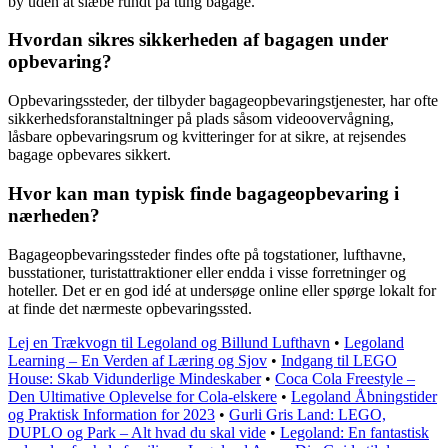
by uden at slæbe rundt på tung bagage.
Hvordan sikres sikkerheden af bagagen under
opbevaring?
Opbevaringssteder, der tilbyder bagageopbevaringstjenester, har ofte
sikkerhedsforanstaltninger på plads såsom videoovervågning,
låsbare opbevaringsrum og kvitteringer for at sikre, at rejsendes
bagage opbevares sikkert.
Hvor kan man typisk finde bagageopbevaring i
nærheden?
Bagageopbevaringssteder findes ofte på togstationer, lufthavne,
busstationer, turistattraktioner eller endda i visse forretninger og
hoteller. Det er en god idé at undersøge online eller spørge lokalt for
at finde det nærmeste opbevaringssted.
Lej en Trækvogn til Legoland og Billund Lufthavn
•
Legoland
Learning – En Verden af Læring og Sjov
•
Indgang til LEGO
House: Skab Vidunderlige Mindeskaber
•
Coca Cola Freestyle –
Den Ultimative Oplevelse for Cola-elskere
•
Legoland Åbningstider
og Praktisk Information for 2023
•
Gurli Gris Land: LEGO,
DUPLO og Park – Alt hvad du skal vide
•
Legoland: En fantastisk