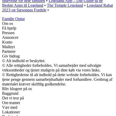
oplevelse for hele familien
•
Legoland App – Din Guide til de
Bedste Apps til Legeland
•
The Temple Legoland
•
Legoland Rabat
2023 og Sæsonpas Fordele
•
Familie Optur
Om os
Få hjælp
Pressen
Annoncer
Konto
Mailnyt
Partnere
Giv bidrag
© Alt indhold er beskyttet.
© Alle rettigheder forbeholdes. Vi samarbejder med udvalgte
virksomheder og tjener muligvis på dine køb via vores links.
© Rettighederne til alt indhold på dette website forbeholdes. Vi kan
tjene penge gennem samarbejdsaftaler med forhandlere. Genbrug af
materialet kræver skriftlig godkendelse.
Bliv klogere på os
Baggrund
Det vi tror på
Om teamet
Vær med
Lokationer