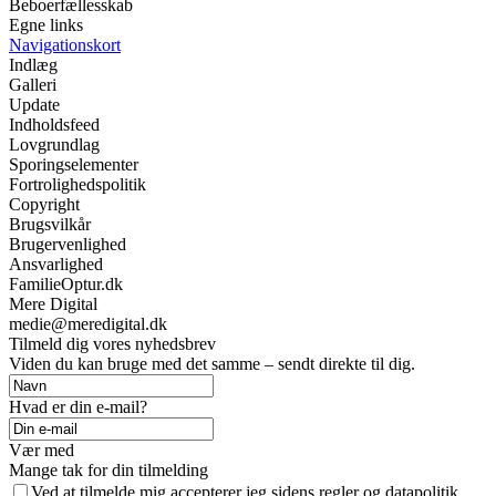
Beboerfællesskab
Egne links
Navigationskort
Indlæg
Galleri
Update
Indholdsfeed
Lovgrundlag
Sporingselementer
Fortrolighedspolitik
Copyright
Brugsvilkår
Brugervenlighed
Ansvarlighed
FamilieOptur.dk
Mere Digital
medie@meredigital.dk
Tilmeld dig vores nyhedsbrev
Viden du kan bruge med det samme – sendt direkte til dig.
Hvad er din e-mail?
Vær med
Mange tak for din tilmelding
Ved at tilmelde mig accepterer jeg sidens regler og datapolitik.