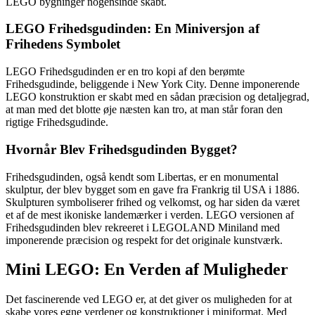
LEGO bygninger nogensinde skabt.
LEGO Frihedsgudinden: En Miniversjon af
Frihedens Symbolet
LEGO Frihedsgudinden er en tro kopi af den berømte
Frihedsgudinde, beliggende i New York City. Denne imponerende
LEGO konstruktion er skabt med en sådan præcision og detaljegrad,
at man med det blotte øje næsten kan tro, at man står foran den
rigtige Frihedsgudinde.
Hvornår Blev Frihedsgudinden Bygget?
Frihedsgudinden, også kendt som Libertas, er en monumental
skulptur, der blev bygget som en gave fra Frankrig til USA i 1886.
Skulpturen symboliserer frihed og velkomst, og har siden da været
et af de mest ikoniske landemærker i verden. LEGO versionen af
Frihedsgudinden blev rekreeret i LEGOLAND Miniland med
imponerende præcision og respekt for det originale kunstværk.
Mini LEGO: En Verden af Muligheder
Det fascinerende ved LEGO er, at det giver os muligheden for at
skabe vores egne verdener og konstruktioner i miniformat. Med