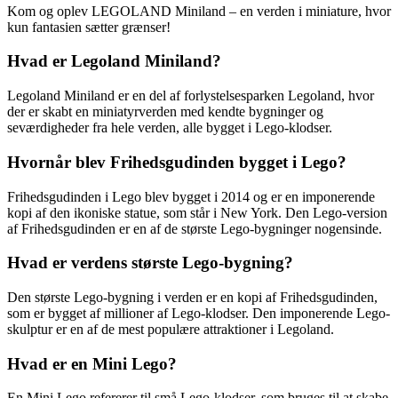
Kom og oplev LEGOLAND Miniland – en verden i miniature, hvor
kun fantasien sætter grænser!
Hvad er Legoland Miniland?
Legoland Miniland er en del af forlystelsesparken Legoland, hvor
der er skabt en miniatyrverden med kendte bygninger og
seværdigheder fra hele verden, alle bygget i Lego-klodser.
Hvornår blev Frihedsgudinden bygget i Lego?
Frihedsgudinden i Lego blev bygget i 2014 og er en imponerende
kopi af den ikoniske statue, som står i New York. Den Lego-version
af Frihedsgudinden er en af de største Lego-bygninger nogensinde.
Hvad er verdens største Lego-bygning?
Den største Lego-bygning i verden er en kopi af Frihedsgudinden,
som er bygget af millioner af Lego-klodser. Den imponerende Lego-
skulptur er en af de mest populære attraktioner i Legoland.
Hvad er en Mini Lego?
En Mini Lego refererer til små Lego-klodser, som bruges til at skabe