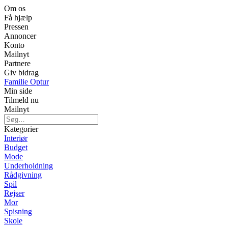
Om os
Få hjælp
Pressen
Annoncer
Konto
Mailnyt
Partnere
Giv bidrag
Familie Optur
Min side
Tilmeld nu
Mailnyt
Kategorier
Interiør
Budget
Mode
Underholdning
Rådgivning
Spil
Rejser
Mor
Spisning
Skole