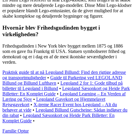
mindre og mere detaljerede Lego-modeller. Disse Mini Lego-klodser
er populære blandt Lego-entusiaster, da de giver mulighed for at
skabe komplekse og detaljerede bygninger og figurer.
Hvornår blev Frihedsgudinden bygget i
virkeligheden?
Frihedsgudinden i New York blev bygget mellem 1875 og 1886
som en gave fra Frankrig til USA. Statuen symboliserer frihed og
demokrati og er i dag en af de mest ikoniske seværdigheder i
verden.
Praktisk guide til at nå Legoland Billund: Find den rigtige adresse
og transportmuligheder
•
Guide til Parkering ved LEGOLAND
Billund og Billund Lufthavn
•
Legoland 2 for 1: Gode tilbud på
billetter til Legoland i Billund
•
Legoland Sæsonkort og Heide Park
Billetter: En Komplet Guide
•
Legoland Learning – En Verden af
Læring og Sjov
•
Legoland Gavekort og Hjemmelavet
Rejsegavekort
•
X-treme Racer Event hos Legoland – Alt du
behøver at vide
•
Legoland Billund Gutscheine: Sådan indløser du
din rabat
•
Legoland Sæsonkort og Heide Park Billetter: En
Komplet Guide
•
Familie Optur