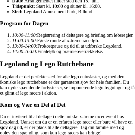
Dato:
Arrangementet finder sted den 15. juni.
Tidspunkt:
Start kl. 10:00 og slutter kl. 16:00.
Sted:
Legoland Amusement Park, Billund.
Program for Dagen
10:00-11:00:
Registrering af deltagere og briefing om løbsregler.
11:00-13:00:
Første runde af x-treme racerløb.
13:00-14:00:
Frokostpause og tid til at udforske Legoland.
14:00-16:00:
Finaleløb og præmieoverrækkelse.
Legoland og Lego Rutchebane
Legoland er det perfekte sted for alle lego entusiaster, og med den
ikoniske lego rutchebane er der garanteret sjov for hele familien. Du
kan nyde spændende forlystelser, se imponerende lego bygninger og få
et glimt af lego racers i aktion.
Kom og Vær en Del af Det
Du er inviteret til at deltage i dette unikke x-treme racer event hos
Legoland. Uanset om du er en erfaren lego racer eller bare vil have en
sjov dag ud, er der plads til alle deltagere. Tag din familie med og
oplev den spænding, som kun lego racers kan bringe!