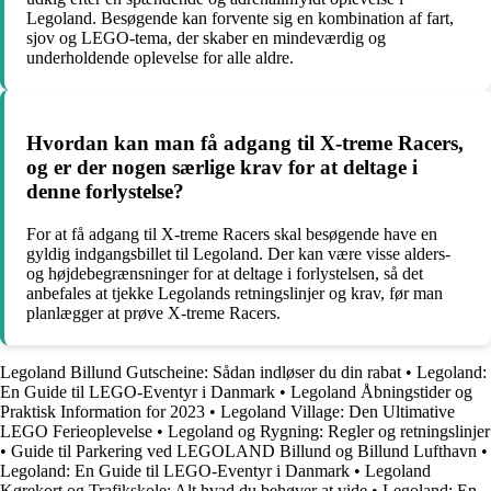
Legoland. Besøgende kan forvente sig en kombination af fart,
sjov og LEGO-tema, der skaber en mindeværdig og
underholdende oplevelse for alle aldre.
Hvordan kan man få adgang til X-treme Racers,
og er der nogen særlige krav for at deltage i
denne forlystelse?
For at få adgang til X-treme Racers skal besøgende have en
gyldig indgangsbillet til Legoland. Der kan være visse alders-
og højdebegrænsninger for at deltage i forlystelsen, så det
anbefales at tjekke Legolands retningslinjer og krav, før man
planlægger at prøve X-treme Racers.
Legoland Billund Gutscheine: Sådan indløser du din rabat
•
Legoland:
En Guide til LEGO-Eventyr i Danmark
•
Legoland Åbningstider og
Praktisk Information for 2023
•
Legoland Village: Den Ultimative
LEGO Ferieoplevelse
•
Legoland og Rygning: Regler og retningslinjer
•
Guide til Parkering ved LEGOLAND Billund og Billund Lufthavn
•
Legoland: En Guide til LEGO-Eventyr i Danmark
•
Legoland
Kørekort og Trafikskole: Alt hvad du behøver at vide
•
Legoland: En