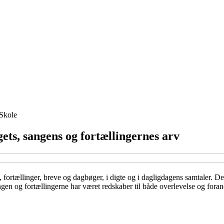
Skole
ts, sangens og fortællingernes arv
rtællinger, breve og dagbøger, i digte og i dagligdagens samtaler. De h
angen og fortællingerne har været redskaber til både overlevelse og fora