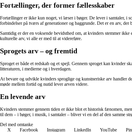
Fortællinger, der former fællesskaber
Fortællinger er ikke kun noget, vi læser i bøger. De lever i samtaler, i 
forbindelser på tværs af generationer og baggrunde. Det er en arv, der b
Samtidig er der en voksende bevidsthed om, at kvinders stemmer ikke er e
kulturelle arv, vi alle er med til at videreføre.
Sprogets arv – og fremtid
Sproget er både et redskab og et spejl. Gennem sproget kan kvinder ska
litteraturen, i medierne og i hverdagen.
At bevare og udvikle kvinders sproglige og kunstneriske arv handler derf
møde mellem fortid og nutid lever arven videre.
En levende arv
Kvinders stemmer gennem tiden er ikke blot et historisk fænomen, men e
til dem – i bøger, i musik, i samtaler – bliver vi en del af den samme s
Del med omtanke
X
Facebook
Instagram
LinkedIn
YouTube
Pin