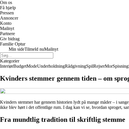
Om os
Få hjælp
Pressen
Annoncer
Konto
Mailnyt
Partnere
Giv bidrag
Familie Optur
Min side
Tilmeld nu
Mailnyt
Kategorier
Interiør
Budget
Mode
Underholdning
Rådgivning
Spil
Rejser
Mor
Spisning
Kvinders stemmer gennem tiden – om sproge
Kvinders stemmer har gennem historien lydt på mange måder – i sange, fo
ikke blev hørt i det offentlige rum. I dag kan vi se, hvordan sproget, s
Fra mundtlig tradition til skriftlig stemme