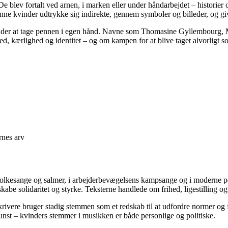
De blev fortalt ved arnen, i marken eller under håndarbejdet – historier 
nne kvinder udtrykke sig indirekte, gennem symboler og billeder, og give
vinder at tage pennen i egen hånd. Navne som Thomasine Gyllembourg, M
rihed, kærlighed og identitet – og om kampen for at blive taget alvorli
rnes arv
folkesange og salmer, i arbejderbevægelsens kampsange og i moderne po
be solidaritet og styrke. Teksterne handlede om frihed, ligestilling og re
rivere bruger stadig stemmen som et redskab til at udfordre normer og for
kunst – kvinders stemmer i musikken er både personlige og politiske.