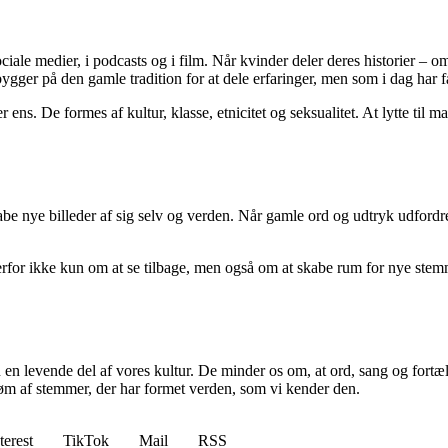
sociale medier, i podcasts og i film. Når kvinder deler deres historier –
ygger på den gamle tradition for at dele erfaringer, men som i dag har f
ns. De formes af kultur, klasse, etnicitet og seksualitet. At lytte til m
be nye billeder af sig selv og verden. Når gamle ord og udtryk udfordr
or ikke kun om at se tilbage, men også om at skabe rum for nye stemmer. 
n levende del af vores kultur. De minder os om, at ord, sang og fortæl
trøm af stemmer, der har formet verden, som vi kender den.
terest
TikTok
Mail
RSS