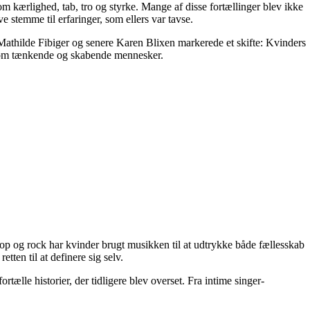
om kærlighed, tab, tro og styrke. Mange af disse fortællinger blev ikke
 stemme til erfaringer, som ellers var tavse.
athilde Fibiger og senere Karen Blixen markerede et skifte: Kvinders
gt som tænkende og skabende mennesker.
p og rock har kvinder brugt musikken til at udtrykke både fællesskab
tten til at definere sig selv.
tælle historier, der tidligere blev overset. Fra intime singer-