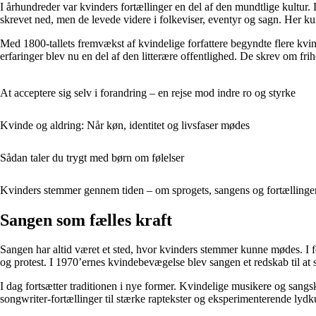
I århundreder var kvinders fortællinger en del af den mundtlige kultur. 
skrevet ned, men de levede videre i folkeviser, eventyr og sagn. Her ku
Med 1800-tallets fremvækst af kvindelige forfattere begyndte flere k
erfaringer blev nu en del af den litterære offentlighed. De skrev om f
At acceptere sig selv i forandring – en rejse mod indre ro og styrke
Kvinde og aldring: Når køn, identitet og livsfaser mødes
Sådan taler du trygt med børn om følelser
Kvinders stemmer gennem tiden – om sprogets, sangens og fortællinge
Sangen som fælles kraft
Sangen har altid været et sted, hvor kvinders stemmer kunne mødes. I 
og protest. I 1970’ernes kvindebevægelse blev sangen et redskab til at ska
I dag fortsætter traditionen i nye former. Kvindelige musikere og sangsk
songwriter-fortællinger til stærke raptekster og eksperimenterende lyd