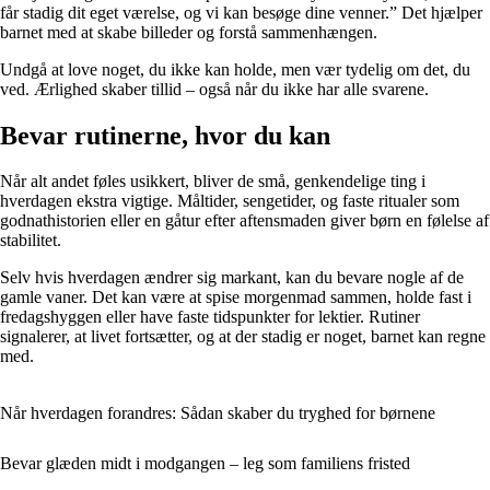
får stadig dit eget værelse, og vi kan besøge dine venner.” Det hjælper
barnet med at skabe billeder og forstå sammenhængen.
Undgå at love noget, du ikke kan holde, men vær tydelig om det, du
ved. Ærlighed skaber tillid – også når du ikke har alle svarene.
Bevar rutinerne, hvor du kan
Når alt andet føles usikkert, bliver de små, genkendelige ting i
hverdagen ekstra vigtige. Måltider, sengetider, og faste ritualer som
godnathistorien eller en gåtur efter aftensmaden giver børn en følelse af
stabilitet.
Selv hvis hverdagen ændrer sig markant, kan du bevare nogle af de
gamle vaner. Det kan være at spise morgenmad sammen, holde fast i
fredagshyggen eller have faste tidspunkter for lektier. Rutiner
signalerer, at livet fortsætter, og at der stadig er noget, barnet kan regne
med.
Når hverdagen forandres: Sådan skaber du tryghed for børnene
Bevar glæden midt i modgangen – leg som familiens fristed