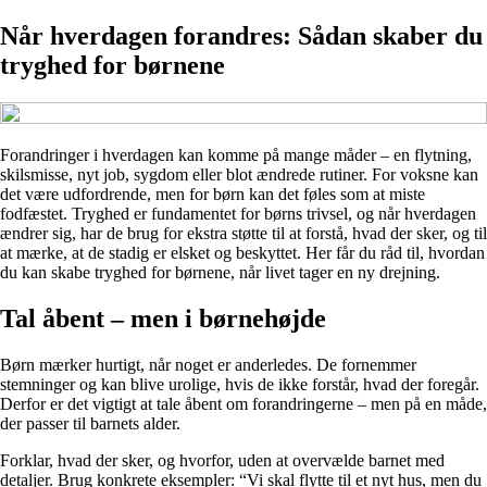
Når hverdagen forandres: Sådan skaber du
tryghed for børnene
Forandringer i hverdagen kan komme på mange måder – en flytning,
skilsmisse, nyt job, sygdom eller blot ændrede rutiner. For voksne kan
det være udfordrende, men for børn kan det føles som at miste
fodfæstet. Tryghed er fundamentet for børns trivsel, og når hverdagen
ændrer sig, har de brug for ekstra støtte til at forstå, hvad der sker, og til
at mærke, at de stadig er elsket og beskyttet. Her får du råd til, hvordan
du kan skabe tryghed for børnene, når livet tager en ny drejning.
Tal åbent – men i børnehøjde
Børn mærker hurtigt, når noget er anderledes. De fornemmer
stemninger og kan blive urolige, hvis de ikke forstår, hvad der foregår.
Derfor er det vigtigt at tale åbent om forandringerne – men på en måde,
der passer til barnets alder.
Forklar, hvad der sker, og hvorfor, uden at overvælde barnet med
detaljer. Brug konkrete eksempler: “Vi skal flytte til et nyt hus, men du