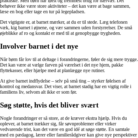
praktiske. Men børn har først og fremmest brug for nærvær. Det
behøver ikke være store aktiviteter – det kan være at bage sammen,
læse en bog eller tage en tur på legepladsen.
Det vigtigste er, at barnet mærker, at du er til stede. Læg telefonen
væk, kig barnet i øjnene, og vær sammen uden forstyrrelser. De små
øjeblikke af ro og kontakt er med til at genopbygge trygheden.
Involver barnet i det nye
Når børn får lov til at deltage i forandringerne, føler de sig mere trygge.
Det kan være at vælge farven på værelset i det nye hjem, pakke
flyttekasser, eller hjælpe med at planlægge nye rutiner.
At give barnet indflydelse – selv på små ting – styrker følelsen af
kontrol og medansvar. Det viser, at barnet stadig har en vigtig rolle i
familiens liv, selvom alt ikke er som før.
Søg støtte, hvis det bliver svært
Nogle forandringer er så store, at de kræver ekstra hjælp. Hvis du
oplever, at barnet trækker sig, får søvnproblemer eller virker
vedvarende trist, kan det være en god idé at søge støtte. En samtale
med en pædagog, lærer eller familierådgiver kan give nye perspektiver