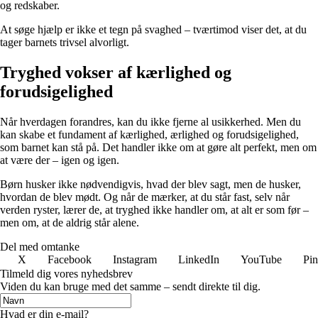
og redskaber.
At søge hjælp er ikke et tegn på svaghed – tværtimod viser det, at du
tager barnets trivsel alvorligt.
Tryghed vokser af kærlighed og
forudsigelighed
Når hverdagen forandres, kan du ikke fjerne al usikkerhed. Men du
kan skabe et fundament af kærlighed, ærlighed og forudsigelighed,
som barnet kan stå på. Det handler ikke om at gøre alt perfekt, men om
at være der – igen og igen.
Børn husker ikke nødvendigvis, hvad der blev sagt, men de husker,
hvordan de blev mødt. Og når de mærker, at du står fast, selv når
verden ryster, lærer de, at tryghed ikke handler om, at alt er som før –
men om, at de aldrig står alene.
Del med omtanke
X
Facebook
Instagram
LinkedIn
YouTube
Pin
Tilmeld dig vores nyhedsbrev
Viden du kan bruge med det samme – sendt direkte til dig.
Hvad er din e-mail?