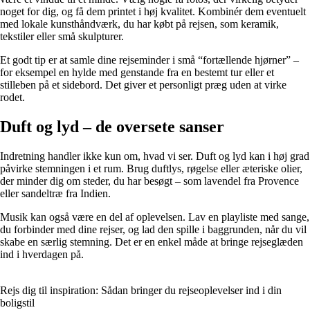
noget for dig, og få dem printet i høj kvalitet. Kombinér dem eventuelt
med lokale kunsthåndværk, du har købt på rejsen, som keramik,
tekstiler eller små skulpturer.
Et godt tip er at samle dine rejseminder i små “fortællende hjørner” –
for eksempel en hylde med genstande fra en bestemt tur eller et
stilleben på et sidebord. Det giver et personligt præg uden at virke
rodet.
Duft og lyd – de oversete sanser
Indretning handler ikke kun om, hvad vi ser. Duft og lyd kan i høj grad
påvirke stemningen i et rum. Brug duftlys, røgelse eller æteriske olier,
der minder dig om steder, du har besøgt – som lavendel fra Provence
eller sandeltræ fra Indien.
Musik kan også være en del af oplevelsen. Lav en playliste med sange,
du forbinder med dine rejser, og lad den spille i baggrunden, når du vil
skabe en særlig stemning. Det er en enkel måde at bringe rejseglæden
ind i hverdagen på.
Rejs dig til inspiration: Sådan bringer du rejseoplevelser ind i din
boligstil