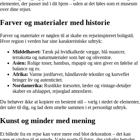
elementer, der passer ind i dit hjem – uden at det føles som et museum
over dine rejser.
Farver og materialer med historie
Farver og materialer er nøglen til at skabe en rejseinspireret boligstil.
Hver region i verden har sine karakteristiske udtryk:
Middelhavet:
Tænk på hvidkalkede vægge, blå nuancer,
terrakotta og naturmaterialer som hør og oliventræ.
Asien:
Rolige toner, bambus, rispapir og sten giver en følelse af
balance og ro.
Afrika:
Varme jordfarver, håndlavede tekstiler og kurveflet
bringer liv og autenticitet.
Nordamerika:
Rustikke træsorter, læder og vintage-detaljer
skaber en afslappet, rejseglad atmosfære.
Du behøver ikke at kopiere en bestemt stil – vælg i stedet de elementer,
der taler til dig, og lad dem smelte sammen i et personligt udtryk.
Kunst og minder med mening
Et billede fra en rejse kan være mere end blot dekoration – det kan
være et vindue til et minde. Vælg nogle få fotos, der virkelig betyder