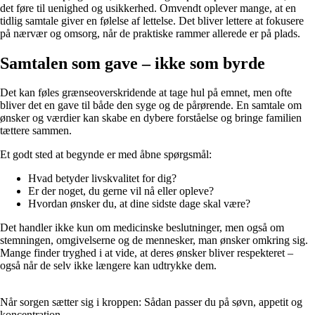
det føre til uenighed og usikkerhed. Omvendt oplever mange, at en
tidlig samtale giver en følelse af lettelse. Det bliver lettere at fokusere
på nærvær og omsorg, når de praktiske rammer allerede er på plads.
Samtalen som gave – ikke som byrde
Det kan føles grænseoverskridende at tage hul på emnet, men ofte
bliver det en gave til både den syge og de pårørende. En samtale om
ønsker og værdier kan skabe en dybere forståelse og bringe familien
tættere sammen.
Et godt sted at begynde er med åbne spørgsmål:
Hvad betyder livskvalitet for dig?
Er der noget, du gerne vil nå eller opleve?
Hvordan ønsker du, at dine sidste dage skal være?
Det handler ikke kun om medicinske beslutninger, men også om
stemningen, omgivelserne og de mennesker, man ønsker omkring sig.
Mange finder tryghed i at vide, at deres ønsker bliver respekteret –
også når de selv ikke længere kan udtrykke dem.
Når sorgen sætter sig i kroppen: Sådan passer du på søvn, appetit og
koncentration