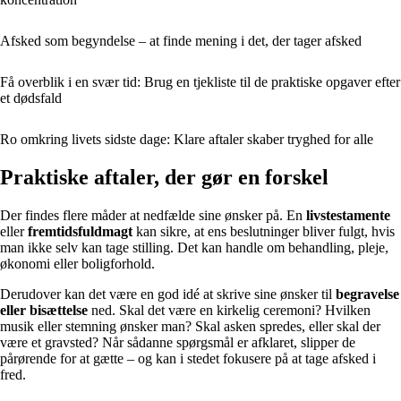
Afsked som begyndelse – at finde mening i det, der tager afsked
Få overblik i en svær tid: Brug en tjekliste til de praktiske opgaver efter
et dødsfald
Ro omkring livets sidste dage: Klare aftaler skaber tryghed for alle
Praktiske aftaler, der gør en forskel
Der findes flere måder at nedfælde sine ønsker på. En
livstestamente
eller
fremtidsfuldmagt
kan sikre, at ens beslutninger bliver fulgt, hvis
man ikke selv kan tage stilling. Det kan handle om behandling, pleje,
økonomi eller boligforhold.
Derudover kan det være en god idé at skrive sine ønsker til
begravelse
eller bisættelse
ned. Skal det være en kirkelig ceremoni? Hvilken
musik eller stemning ønsker man? Skal asken spredes, eller skal der
være et gravsted? Når sådanne spørgsmål er afklaret, slipper de
pårørende for at gætte – og kan i stedet fokusere på at tage afsked i
fred.