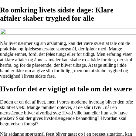
Ro omkring livets sidste dage: Klare
aftaler skaber tryghed for alle
Når livet nærmer sig sin afslutning, kan det være svært at tale om de
praktiske og følelsesmæssige spørgsmål, der følger med. Mange
undgår emnet, fordi det føles tungt eller for tidligt. Men erfaring viser,
at klare aftaler og åbne samtaler kan skabe ro – både for den, der skal
herfra, og for de pårørende, der bliver tilbage. At tage stilling i tide
handler ikke om at give slip for tidligt, men om at skabe tryghed og
værdighed i livets sidste fase.
Hvorfor det er vigtigt at tale om det svære
Døden er en del af livet, men i vores moderne hverdag bliver den ofte
skubbet væk. Mange familier oplever, at de står i tvivl, når en
nærtstående bliver alvorligt syg: Hvad ville han eller hun selv have
ønsket? Skal der gives livsforlængende behandling? Hvordan skal
begravelsen foregå?
Når sådanne spørgsmål først bliver taget op i en presset situation, kan