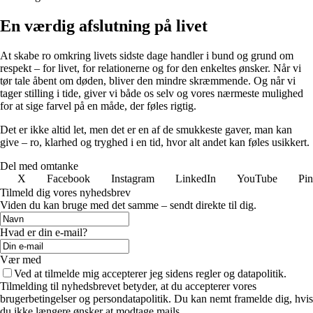
En værdig afslutning på livet
At skabe ro omkring livets sidste dage handler i bund og grund om
respekt – for livet, for relationerne og for den enkeltes ønsker. Når vi
tør tale åbent om døden, bliver den mindre skræmmende. Og når vi
tager stilling i tide, giver vi både os selv og vores nærmeste mulighed
for at sige farvel på en måde, der føles rigtig.
Det er ikke altid let, men det er en af de smukkeste gaver, man kan
give – ro, klarhed og tryghed i en tid, hvor alt andet kan føles usikkert.
Del med omtanke
X
Facebook
Instagram
LinkedIn
YouTube
Pin
Tilmeld dig vores nyhedsbrev
Viden du kan bruge med det samme – sendt direkte til dig.
Hvad er din e-mail?
Vær med
Ved at tilmelde mig accepterer jeg sidens regler og datapolitik.
Tilmelding til nyhedsbrevet betyder, at du accepterer vores
brugerbetingelser og persondatapolitik. Du kan nemt framelde dig, hvis
du ikke længere ønsker at modtage mails.