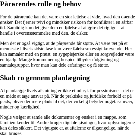
Pårørendes rolle og behov
For de pårørende kan det være en stor lettelse at vide, hvad den døende
ønsker. Det fjerner tvivl og mindsker risikoen for konflikter i en sårbar
tid. Samtidig kan det give dem en følelse af at gøre det rigtige – at
handle i overensstemmelse med den, de elsker.
Men det er også vigtigt, at de pårørende får støtte. At være tæt på et
menneske i livets sidste fase kan være følelsesmæssigt krævende. Her
kan samtaler med en præst, en sygeplejerske eller en sorgvejleder være
en hjælp. Mange kommuner og hospice tilbyder rådgivning og
samtalegrupper, hvor man kan dele erfaringer og få støtte.
Skab ro gennem planlægning
At planlægge livets afslutning er ikke et udtryk for pessimisme – det er
en måde at tage ansvar på. Når de praktiske og juridiske forhold er på
plads, bliver der mere plads til det, der virkelig betyder noget: samvær,
minder og kærlighed.
Nogle vælger at samle alle dokumenter og ønsker i en mappe, som
familien kender til. Andre bruger digitale løsninger, hvor oplysningerne
kan deles sikkert. Det vigtigste er, at aftalerne er tilgængelige, når de
skal bruges.